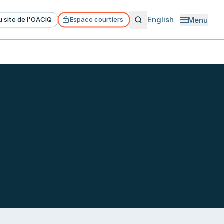
English
Menu
u site de l'OACIQ
Espace courtiers
Ouvrir le m